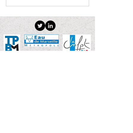
humides méditerranéennes
créé il y a plus...
© AITF PROVENCE 2019
MENTIONS LÉGALES